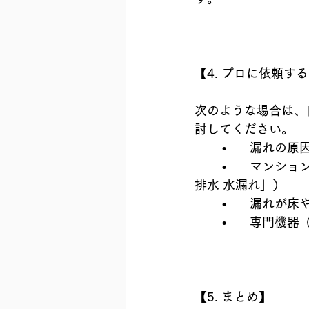
【4. プロに依頼す
次のような場合は、
討してください。
	•	漏れの
	•	マンションや賃貸物件でのトラブル（「洗濯機 排水 水漏れ 賃貸」「マンション 
排水 水漏れ」）
	•	漏れ
	•	専門
【5. まとめ】