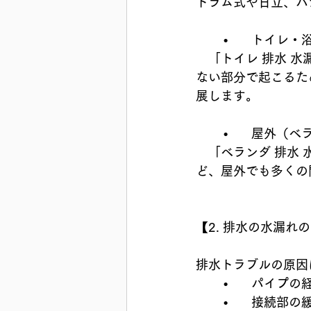
ドラム式や日立、パ
	•	トイ
　「トイレ 排水 水
ない部分で起こるた
展します。
	•	屋外
　「ベランダ 排水 
ど、屋外でも多くの
【2. 排水の水漏れ
排水トラブルの原因
	•	パイ
	•	接続