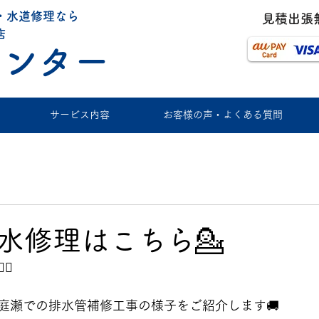
・水道修理なら
​見積出張
店
センター
サービス内容
お客様の声・よくある質問
水修理はこちら💁
⚕️
庭瀬での排水管補修工事の様子をご紹介します🚚