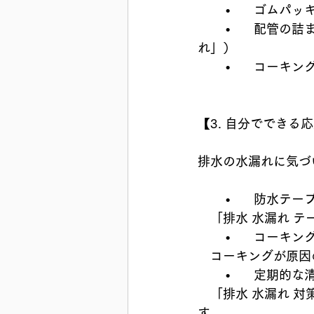
	•	ゴム
	•	配管の詰まりによる逆流（「排水 詰まり 水漏れ」「洗濯機 排水 つまり 水漏
れ」）
	•	コー
【3. 自分でできる
排水の水漏れに気づ
	•	防水
　「排水 水漏れ 
	•	コーキ
　コーキングが原因
	•	定期的
　「排水 水漏れ 
す。