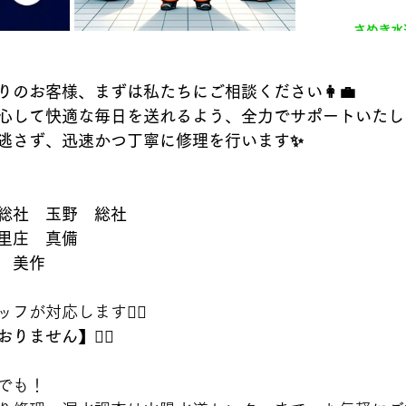
のお客様、まずは私たちにご相談ください👩‍💼
心して快適な毎日を送れるよう、全力でサポートいたし
逃さず、迅速かつ丁寧に修理を行います✨
総社　玉野　総社　
里庄　真備
　美作
が対応します👷‍♂️
ません】🙇‍♂️
でも！