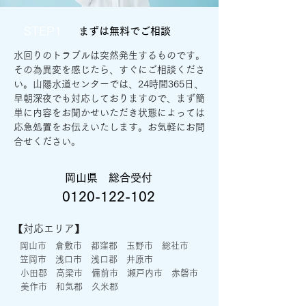
STEP1
まずは無料でご相談
水回りのトラブルは突然発生するものです。
その為異変を感じたら、すぐにご相談くださ
い。山陽
水道センターでは、24時間365日、
早朝深夜でも対応しておりますので、まず
簡
単に内容をお聞かせいただき状態によっては
応急処置をお伝えいたします。
お気軽にお問
合せください。
岡山県 総合受付
0120-122-102
【対応エリア】
岡山市 倉敷市 都窪郡 玉野市 総社市
笠岡市 浅口市 浅口郡 井原市
小田郡 高梁市 備前市 瀬戸内市 赤磐市
美作市 和気郡 久米郡