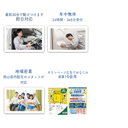
年中無休
最短30分で駆けつけます
​即日対応
24時間・365日受付
地域密着
タウンページ広告でおなじみ
10余年
岡山県内駐在のスタッフが
創業
対応