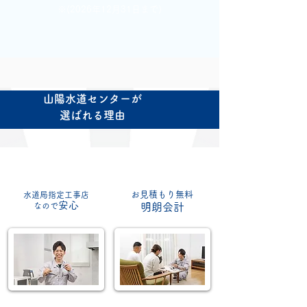
※(2026年12月31日まで)
山陽水道センターが
選ばれる理由
お見積もり無料
水道局指定工事店
安心
なので
明朗会計