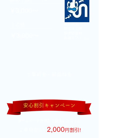
のトラブル
￥3,000～
・
漏水調査
その他
・給排水工事
・水道管破裂
￥3,000～
​・各種リフォーム
工事料金・部品料金
安心割引キャンペーン
​ホームページを見たと伝えいただくと
2,000
工事料金
円割
引!
より