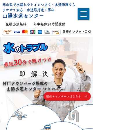
岡山県で水漏れやトイレつまり・水道修理なら
​まかせて安心！水道局指定工事店
山陽水道センター
​見積出張無料
年中無休24時間受付
各種クレジットOK!
山陽エリアサポート
TOTO・LIXIL取扱店
分で駆けつけ
30
最短
​即
解
決
NTTタウンページ掲載の
山陽水道センター
にお任
せ!
割引キャンペーンはこちら
排水管水漏れ修理
蛇口トラブル
漏水調査・
修理