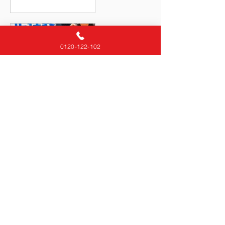
子をご紹介します🚚
https://www.suidou-
okayama.com/
https://maps.app.goo.
0120-122-102
gl/XWMo864oPj7yum8
r9?g_st=ic
https://maps.app.goo.
gl/Uzc9gvi47c76wEVp
9?g_st=ic 水道メータ
スタッフ募集中です♪〜
ーがいつもより回って
岡山 倉敷 求人〜
いる…😳 庭がずっと湿
っている…💧 壁の中か
ら「シュー…」と音が
する…。 そんな違和感
から始まるのが、水道
管漏水修繕です🚰 見え
ない場所で起こる給水
管漏水や水道管水漏れ
私達について
は、気づかないまま進