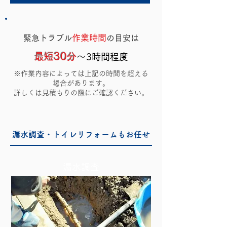
作業
時間
緊急トラブル
の目安は
3
0
最短
分
～
3
時間程度
※作業内容によっては上記の時間を超える
場合があります。
詳しくは見積もりの際にご確認ください。
漏水調査・トイレリフォームもお任せ
漏水調査