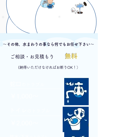
下水つまり・
トイレ水漏れ・
水漏れ修理
つまり修理
～その他、水まわりの事なら何でもお任せ下さい～
無料
ご相談・お見積もり
(納得いただけなければお断りOK！）
蛇口
のトラブル
￥1,000～
トイ
レ
のトラ
ブル
￥2,000～
排水·下水