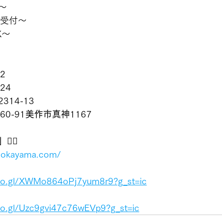
〜
間受付〜
K〜
-2
124
2314-13
60-91
美作市真神
1167
‍♂️
u-okayama.com/
goo.gl/XWMo864oPj7yum8r9?g_st=ic
oo.gl/Uzc9gvi47c76wEVp9?g_st=ic