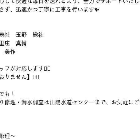
心して快適な毎日を送れるよう、全力でサポートいたし
さず、迅速かつ丁寧に工事を行います✨
総社　玉野　総社　
里庄　真備
　美作
が対応します👷‍♂️
ません】🙇‍♂️
でも！
り修理・漏水調査は山陽水道センターまで、お気軽にご
修理〜