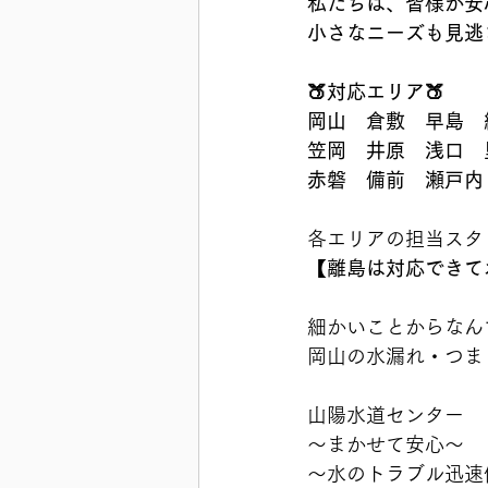
私たちは、皆様が安
小さなニーズも見逃
🍑対応エリア🍑
岡山　倉敷　早島　
笠岡　井原　浅口　
赤磐　備前　瀬戸内
各エリアの担当スタッフ
【離島は対応できており
細かいことからなん
岡山の水漏れ・つま
山陽水道センター
〜まかせて安心〜
〜水のトラブル迅速