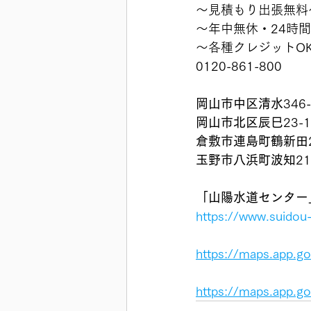
〜見積もり出張無料
〜年中無休・24時
〜各種クレジットO
0120-861-800
岡山市中区清水
346
岡山市北区辰巳
23-
倉敷市連島町鶴新田
玉野市八浜町波知
21
「山陽水道センター」👷
https://www.suido
https://maps.app.
https://maps.app.g