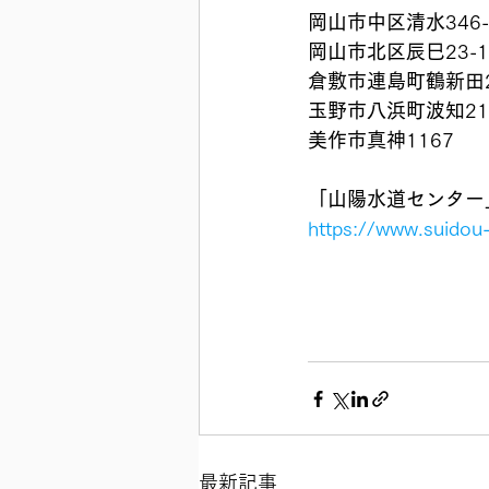
岡山市中区清水
346
岡山市北区辰巳
23-
倉敷市連島町鶴新田
玉野市八浜町波知
21
美作市真神
1167
「山陽水道センター」👷
https://www.suido
最新記事