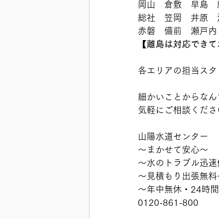
岡山　倉敷　早島　
総社　笠岡　井原　
赤磐　備前　瀬戸内
【離島は対応できており
各エリアの担当スタッフ
細かいことからなん
気軽にご相談ください
山陽水道センター
〜まかせて安心〜
〜水のトラブル迅速
〜見積もり出張無料
〜年中無休・24時
0120-861-800