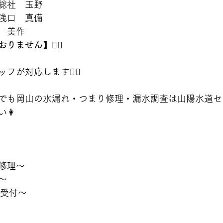
総社　玉野　
浅口　真備
　美作
ません】🙇‍♂️
が対応します👷‍♂️
でも岡山の水漏れ・つまり修理・漏水調査は山陽水道セ
👩
修理〜
〜
間受付〜