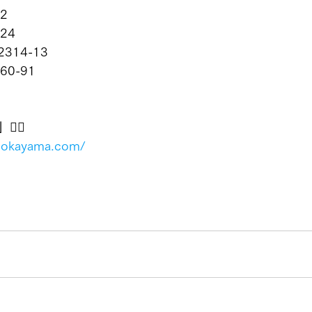
-2
124
2314-13
60-91
‍♂️
u-okayama.com/