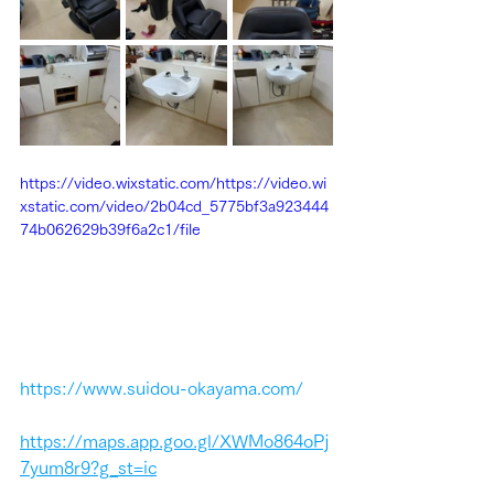
https://video.wixstatic.com/https://video.wi
xstatic.com/video/2b04cd_5775bf3a923444
74b062629b39f6a2c1/file
https://www.suidou-okayama.com/
https://maps.app.goo.gl/XWMo864oPj
7yum8r9?g_st=ic