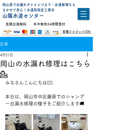
岡山県で水漏れやトイレつまり・水道修理なら
​まかせて安心！水道局指定工事店
山陽水道センター
​見積出張無料
年中無休24時間受付
各種クレジットOK!
記事
4月21日
岡山の水漏れ修理はこちら
💁
みなさんこんにちは👨‍⚕️
本日は、岡山市中区藤原でのシャンプ
ー台漏水修理の様子をご紹介します🚚